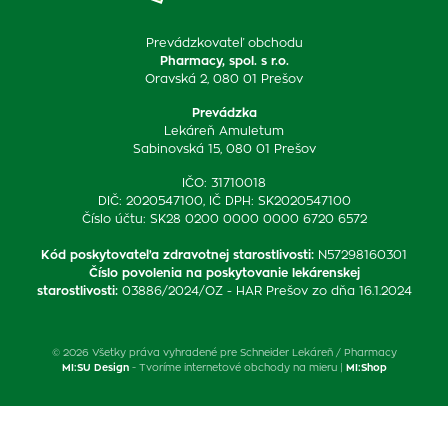
Prevádzkovateľ obchodu
Pharmacy, spol. s r.o.
Oravská 2, 080 01 Prešov
Prevádzka
Lekáreň Amuletum
Sabinovská 15, 080 01 Prešov
IČO: 31710018
DIČ: 2020547100, IČ DPH: SK2020547100
Číslo účtu: SK28 0200 0000 0000 6720 6572
Kód poskytovateľa zdravotnej starostlivosti
:
N57298160301
Číslo povolenia na poskytovanie lekárenskej
starostlivosti
:
03886/2024/OZ - HAR Prešov zo dňa 16.1.2024
© 2026 Všetky práva vyhradené pre Schneider Lekáreň / Pharmacy
MI:SU Design
- Tvoríme internetové obchody na mieru |
MI:Shop