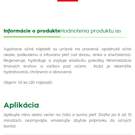
Informácie o produkte
Hodnotenia produktu
(0)
Vypínacie očné náplasti su určené na unavené, opadnuté očné
okolie, poškodenú a iritovanú pleť (od stresu, slnka a znečistenia).
Regeneruje, hydratuje a zvyšuje elasticitu pokožky. Minimalizácia
tmavých kruhov a vačkov pod očami. Koža je okamžite
hydratovaná, chránená a obnovená.
Objem: 10 ks (20 náplastí)
Aplikácia
Aplikujte ráno alebo večer na čistú a suchú pleť. Zložte po 6 až 15
minútach, nezmývajte, vmasírujte zbytok prípravku do očných
kontúr.