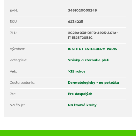
EAN:
3461020009249
SKU:
d234225
PLU:
2C29A038-D1F0-4925-AC1A-
F11525F20B1C
Výrobca:
INSTITUT ESTHEDERM PARIS
Kategórie:
Vrásky a starnutie pleti
Vek:
>35 rokov
Cesta podania:
Dermatologicky - na pokožku
Pre:
Pre dospelých
Na čo je:
Na tmavé kruhy