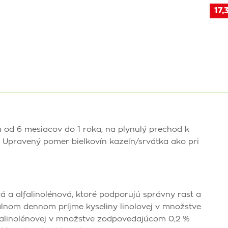
17,
 od 6 mesiacov do 1 roka, na plynulý prechod k
. Upravený pomer bielkovín kazeín/srvátka ako pri
vá a alfalinolénová, ktoré podporujú správny rast a
málnom dennom príjme kyseliny linolovej v množstve
lfalinolénovej v množstve zodpovedajúcom 0,2 %