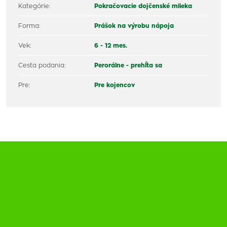
Kategórie:
Pokračovacie dojčenské mlieka
Forma:
Prášok na výrobu nápoja
Vek:
6 - 12 mes.
Cesta podania:
Perorálne - prehĺta sa
Pre:
Pre kojencov