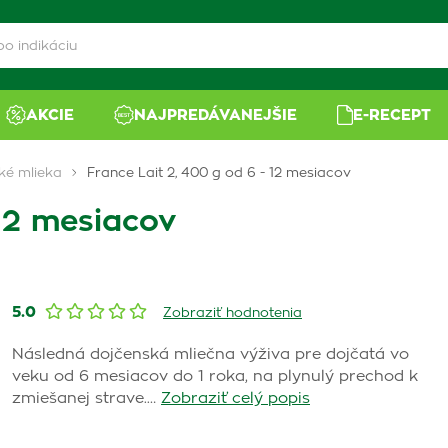
AKCIE
NAJPREDÁVANEJŠIE
E-RECEPT
ké mlieka
France Lait 2, 400 g od 6 - 12 mesiacov
 12 mesiacov
5.0
Zobraziť hodnotenia
Následná dojčenská mliečna výživa pre dojčatá vo
veku od 6 mesiacov do 1 roka, na plynulý prechod k
zmiešanej strave.…
Zobraziť celý popis