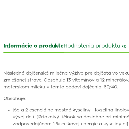
Informácie o produkte
Hodnotenia produktu
(1)
Následná dojčenská mliečna výživa pre dojčatá vo veku
zmiešanej strave. Obsahuje 13 vitamínov a 12 minerálov
materskom mlieku v tomto obdoví dojčenia: 60/40.
Obsahuje:
jód a 2 esenciálne mastné kyseliny - kyselina linolo
vývoj detí. (Priaznivý účinok sa dosiahne pri mini
zodpovedajúcom 1 % celkovej energie a kyseliny a