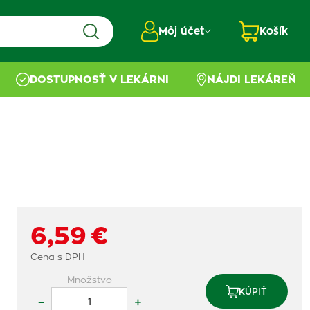
Môj účet
Košík
DOSTUPNOSŤ V LEKÁRNI
NÁJDI LEKÁREŇ
6,59 €
Cena s DPH
Množstvo
KÚPIŤ
–
+