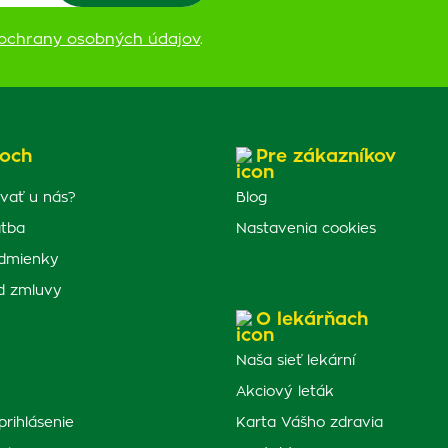
ochrany osobných údajov
.
och
Pre zákazníkov
vať u nás?
Blog
atba
Nastavenia cookies
dmienky
d zmluvy
O lekárňach
Naša sieť lekární
Akciový leták
prihlásenie
Karta Vášho zdravia