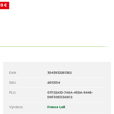
39 €
EAN:
3043932261382
SKU:
d012154
PLU:
07F22A1D-7A6A-45DA-9448-
D9F50E53A9C2
Výrobca:
France Lait