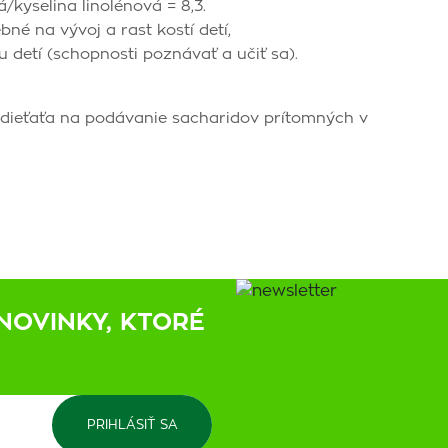
/kyselina linolénová = 8,3.
bné na vývoj a rast kostí detí,
detí (schopnosti poznávať a učiť sa).
 dieťaťa na podávanie sacharidov prítomných v
NOVINKY, KTORÉ