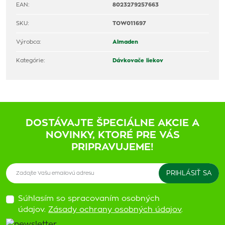
EAN:
8023279257663
SKU:
TOW011697
Výrobca:
Almaden
Kategórie:
Dávkovače liekov
DOSTÁVAJTE ŠPECIÁLNE AKCIE A
NOVINKY, KTORÉ PRE VÁS
PRIPRAVUJEME!
Súhlasím so spracovaním osobných
údajov.
Zásady ochrany osobných údajov
.