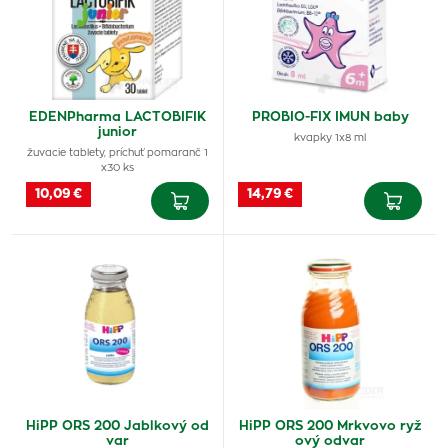
EDENPharma LACTOBIFIK
PROBIO-FIX IMUN baby
junior
kvapky 1x8 ml
žuvacie tablety, príchuť pomaranč 1
x30 ks
10,09 €
14,79 €
HiPP ORS 200 Jablkový od
HiPP ORS 200 Mrkvovo ryž
var
ový odvar