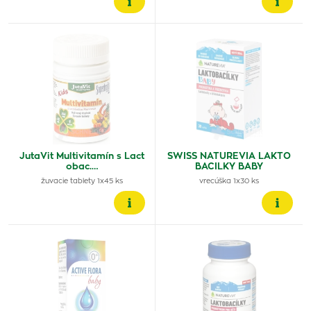
JutaVit Multivitamín s Lact
SWISS NATUREVIA LAKTO
obac.…
BACILKY BABY
žuvacie tablety 1x45 ks
vrecúška 1x30 ks