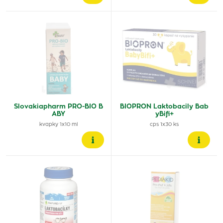
Slovakiapharm PRO-BIO B
BIOPRON Laktobacily Bab
ABY
yBifi+
kvapky 1x10 ml
cps 1x30 ks