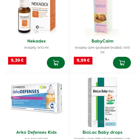
Nekadex
BabyCalm
kvapky 1x10 ml
kvapky (pre spokojné brušká) 1x15
ml
9,39 €
9,99 €
Arko Defenses Kids
BioLac Baby drops