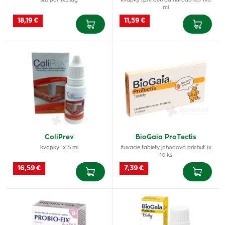
sus por 1x5 lag
kvapky (pre deti od narodenia) 1x6
ml
18,19 €
11,59 €
ColiPrev
BioGaia ProTectis
kvapky 1x15 ml
žuvacie tablety jahodová príchuť 1x
10 ks
16,59 €
7,39 €