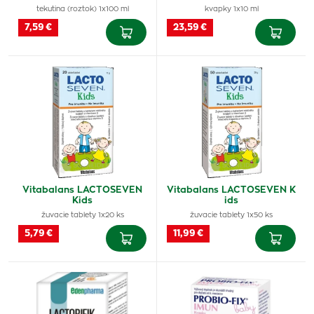
tekutina (roztok) 1x100 ml
kvapky 1x10 ml
7,59 €
23,59 €
Vitabalans LACTOSEVEN
Vitabalans LACTOSEVEN K
Kids
ids
žuvacie tablety 1x20 ks
žuvacie tablety 1x50 ks
5,79 €
11,99 €