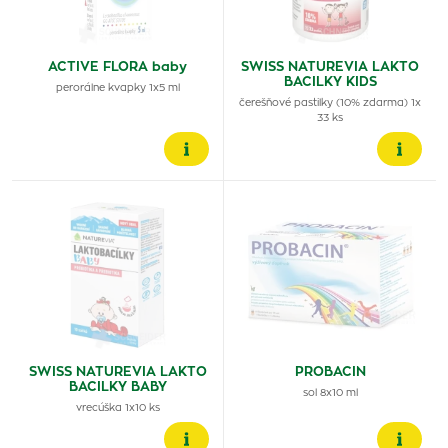
ACTIVE FLORA baby
SWISS NATUREVIA LAKTO
BACILKY KIDS
perorálne kvapky 1x5 ml
čerešňové pastilky (10% zdarma) 1x
33 ks
SWISS NATUREVIA LAKTO
PROBACIN
BACILKY BABY
sol 8x10 ml
vrecúška 1x10 ks