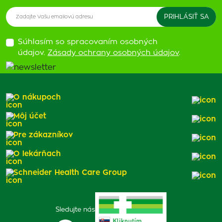
Súhlasím so spracovaním osobných
údajov.
Zásady ochrany osobných údajov
.
O nákupoch
Môj účet
Pre zákazníkov
O lekárňach
Schneider Health Care Group
Sledujte nás