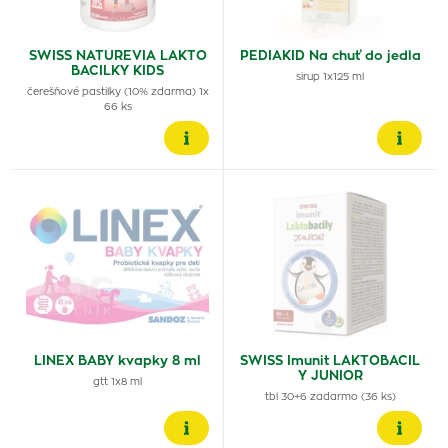
SWISS NATUREVIA LAKTO
PEDIAKID Na chuť do jedla
BACILKY KIDS
sirup 1x125 ml
čerešňové pastilky (10% zdarma) 1x
66 ks
LINEX BABY kvapky 8 ml
SWISS Imunit LAKTOBACIL
Y JUNIOR
gtt 1x8 ml
tbl 30+6 zadarmo (36 ks)