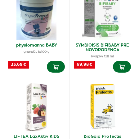
physiomanna BABY
SYMBIOISIS BIFIBABY PRE
NOVORODENCA
granulát 1x100 g
kvapky 1x8 ml
33,69 €
69,98 €
LIFTEA LaxAktiv KIDS
BioGaia ProTectis