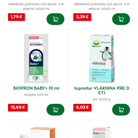
dietetická potraviny (od ukonč. 4.m
dietetická potraviny (od ukonč. 4.m
esiaca) 1x200 ml
esiaca) 1x200 ml
1,79 €
2,39 €
BIOPRON BABY+ 10 ml
topnatur VLÁKNINA PRE D
ETI
kvapky 1x10 ml
plv 1x100 g
15,69 €
6,03 €