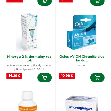
Minorga 2 % dermálny roz
Quies AVION Chrániče sluc
tok
hu do…
sol der (fľ.HDPE+1 aplik.s dýzou+1 a
1x2 ks
plik.so špičkou) 1x60 ml
14,29 €
10,99 €