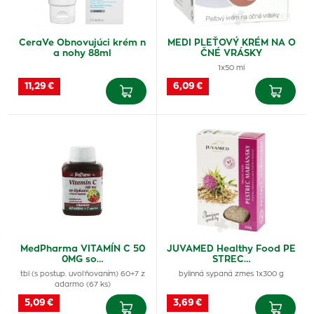
CeraVe Obnovujúci krém n
MEDI PLEŤOVÝ KRÉM NA O
a nohy 88ml
ČNÉ VRÁSKY
1x50 ml
11,29 €
6,09 €
MedPharma VITAMÍN C 50
JUVAMED Healthy Food PE
0MG so…
STREC…
tbl (s postup. uvoľňovaním) 60+7 z
bylinná sypaná zmes 1x300 g
adarmo (67 ks)
5,09 €
3,69 €