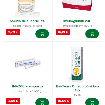
Solutio acidi borici 3%
Imunoglukan P4H
sol der (fľ.HDPE) 1x100 g
cmúľacie tablety 1x60 ks
2,79 €
16,19 €
IMAZOL krémpasta
EvoTears Omega očné kva
pky
pst der (tuba Al) 1x30 g
1x3 ml
3,69 €
16,09 €