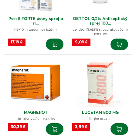
Pssst! FORTE ústny sprej p
DETTOL 0,2% Antiseptický
ri…
sprej 100…
(15+10 ml zadarmo) 1x25 ml
aer deo (fľ.HDPE s rozprašovačom)
1x100 ml
17,19 €
9,09 €
MAGNEROT
LUCETAM 800 MG
tbl (blis.PVC/Al) 1x200 ks
tbl flm 1x30 ks
30,39 €
3,99 €