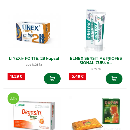
LINEX® FORTE, 28 kapsúl
ELMEX SENSITIVE PROFES
SIONAL ZUBNÁ…
cps 1x28 ks
1x75 ml
11,29 €
5,49 €
33%