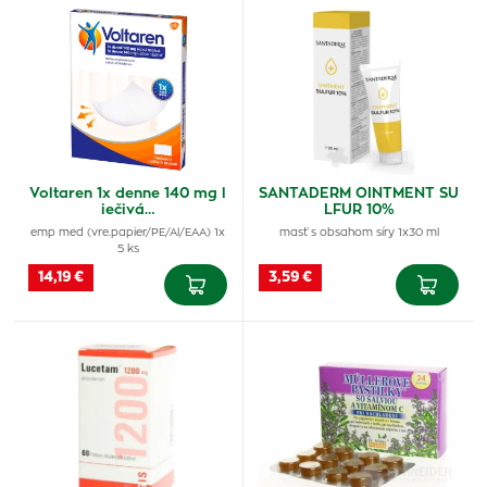
Voltaren 1x denne 140 mg l
SANTADERM OINTMENT SU
iečivá…
LFUR 10%
emp med (vre.papier/PE/Al/EAA) 1x
masť s obsahom síry 1x30 ml
5 ks
14,19 €
3,59 €