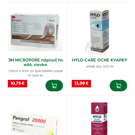
3M MICROPORE náplasť hn
HYLO-CARE OCNE KVAPKY
edá, cievka
umelé slzy 1x10 ml
1,25cm x 9,1m, zo špeciálneho papie
ra 1x24 ks
10,79 €
13,09 €