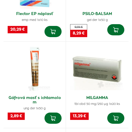
Flector EP náplasť
PSILO-BALSAM
emp med 1x10 ks
gel der 1x50 g
9,19 €
20,29 €
8,29 €
Gáfrová masť s ichtamolo
MILGAMMA
m
tbl obd 50 mg/250 µg 1x20 ks
ung der 1x50 g
2,89 €
13,29 €