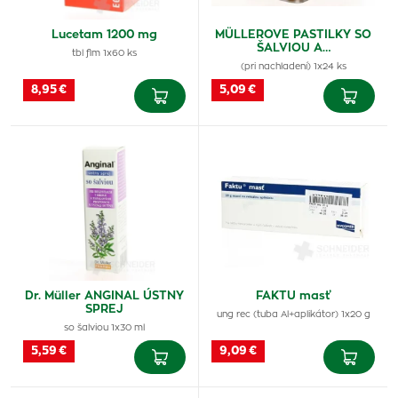
Lucetam 1200 mg
MÜLLEROVE PASTILKY SO
ŠALVIOU A…
tbl flm 1x60 ks
(pri nachladení) 1x24 ks
8,95 €
5,09 €
Dr. Müller ANGINAL ÚSTNY
FAKTU masť
SPREJ
ung rec (tuba Al+aplikátor) 1x20 g
so šalviou 1x30 ml
5,59 €
9,09 €