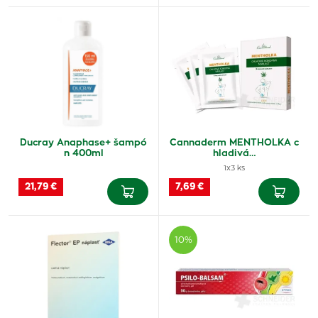
Ducray Anaphase+ šampó
Cannaderm MENTHOLKA c
n 400ml
hladivá…
1x3 ks
21,79 €
7,69 €
10%