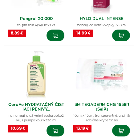
Pangrol 20 000
HYLO DUAL INTENSE
tbl flm (blis.Al/Al) 1x50 ks
zvlhčujúce očné kvapky 1x10 ml
8,89 €
14,99 €
CeraVe HYDRATAČNÝ ČIST
3M TEGADERM CHG 1658R
IACI PENIVÝ…
[SelP]
na normálnu až veľmi suchú pokož
10cm x 12cm, transparentné, antimik
ku, s pumpičkou 1x236 ml
robiálne krytie 1x1 ks
10,69 €
13,19 €