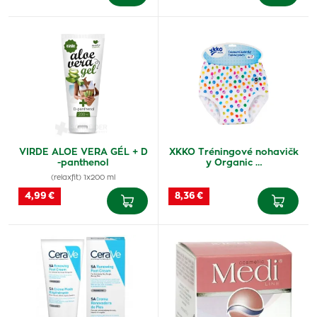
VIRDE ALOE VERA GÉL + D
XKKO Tréningové nohavičk
-panthenol
y Organic …
(relaxfit) 1x200 ml
4,99 €
8,36 €