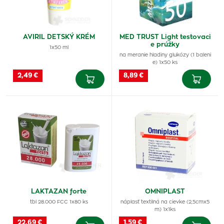
AVIRIL DETSKÝ KRÉM
MED TRUST Light testovaci
e prúžky
1x50 ml
na meranie hladiny glukózy (1 baleni
e) 1x50 ks
2,49 €
8,89 €
LAKTAZAN forte
OMNIPLAST
tbl 28.000 FCC 1x80 ks
náplasť textilná na cievke (2,5cmx5
m) 1x1ks
22,69 €
1,59 €