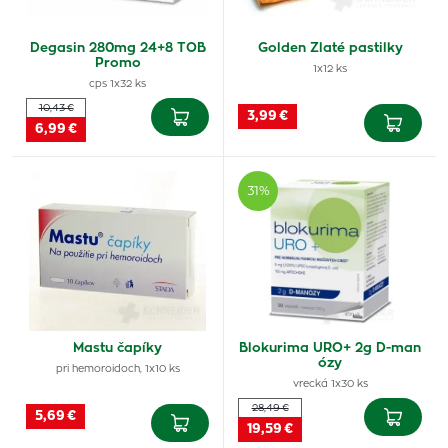
Degasin 280mg 24+8 TOB
Golden Zlaté pastilky
Promo
1x12 ks
cps 1x32 ks
10,43 €
3,99 €
6,99 €
31%
Mastu čapíky
Blokurima URO+ 2g D-man
ózy
pri hemoroidoch, 1x10 ks
vrecká 1x30 ks
28,49 €
5,69 €
19,59 €