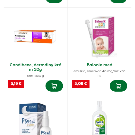
Candibene, dermálny kré
Balonix med
m 20g
emulzia, simetikon 40 mg/ml 1x50
crm 1x20 g
ml
5,19 €
5,09 €