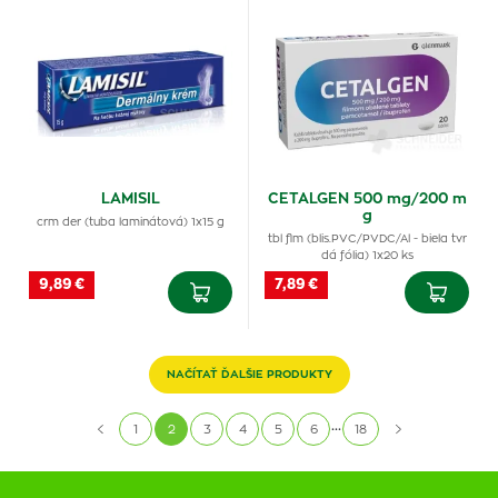
LAMISIL
CETALGEN 500 mg/200 m
g
crm der (tuba laminátová) 1x15 g
tbl flm (blis.PVC/PVDC/Al - biela tvr
dá fólia) 1x20 ks
9,89 €
7,89 €
NAČÍTAŤ ĎALŠIE PRODUKTY
...
1
2
3
4
5
6
18