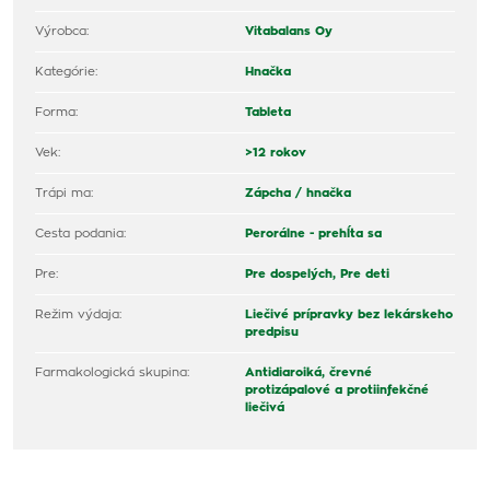
Výrobca:
Vitabalans Oy
Kategórie:
Hnačka
Forma:
Tableta
Vek:
>12 rokov
Trápi ma:
Zápcha / hnačka
Cesta podania:
Perorálne - prehĺta sa
Pre:
Pre dospelých,
Pre deti
Režim výdaja:
Liečivé prípravky bez lekárskeho
predpisu
Farmakologická skupina:
Antidiaroiká, črevné
protizápalové a protiinfekčné
liečivá