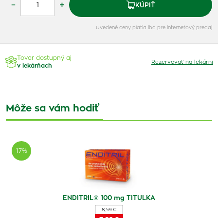
–
+
KÚPIŤ
Uvedené ceny platia iba pre internetový predaj
Tovar dostupný aj
Rezervovať na lekárni
v lekárňach
Môže sa vám hodiť
17%
ENDITRIL® 100 mg TITULKA
8,59 €