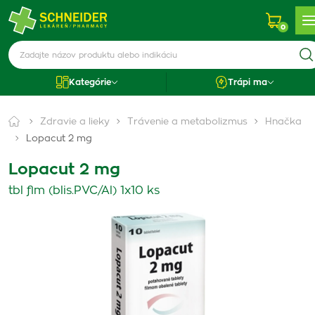
0
Kategórie
Trápi ma
Zdravie a lieky
Trávenie a metabolizmus
Hnačka
Lopacut 2 mg
Lopacut 2 mg
tbl flm (blis.PVC/Al) 1x10 ks