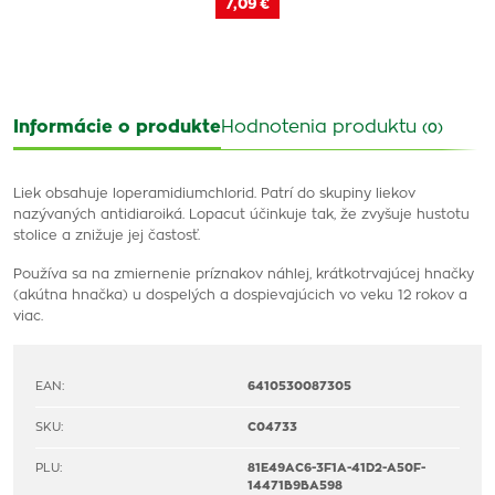
7,09 €
Informácie o produkte
Hodnotenia produktu
(0)
Liek obsahuje loperamidiumchlorid. Patrí do skupiny liekov
nazývaných antidiaroiká. Lopacut účinkuje tak, že zvyšuje hustotu
stolice a znižuje jej častosť.
Používa sa na zmiernenie príznakov náhlej, krátkotrvajúcej hnačky
(akútna hnačka) u dospelých a dospievajúcich vo veku 12 rokov a
viac.
EAN:
6410530087305
SKU:
C04733
PLU:
81E49AC6-3F1A-41D2-A50F-
14471B9BA598