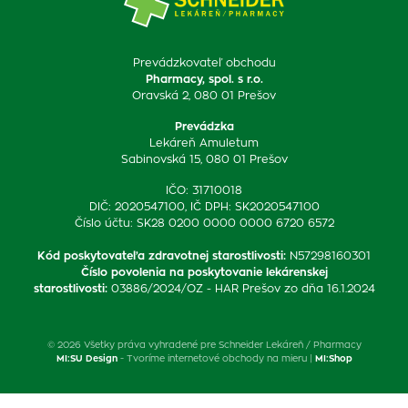
Prevádzkovateľ obchodu
Pharmacy, spol. s r.o.
Oravská 2, 080 01 Prešov
Prevádzka
Lekáreň Amuletum
Sabinovská 15, 080 01 Prešov
IČO: 31710018
DIČ: 2020547100, IČ DPH: SK2020547100
Číslo účtu: SK28 0200 0000 0000 6720 6572
Kód poskytovateľa zdravotnej starostlivosti
:
N57298160301
Číslo povolenia na poskytovanie lekárenskej
starostlivosti
:
03886/2024/OZ - HAR Prešov zo dňa 16.1.2024
© 2026 Všetky práva vyhradené pre Schneider Lekáreň / Pharmacy
MI:SU Design
- Tvoríme internetové obchody na mieru |
MI:Shop