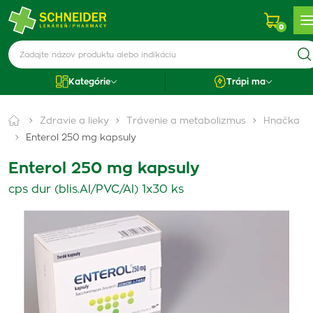
0
Kategórie
Trápi ma
Zdravie a lieky
Trávenie a metabolizmus
Hnačka
Enterol 250 mg kapsuly
Enterol 250 mg kapsuly
cps dur (blis.Al/PVC/Al) 1x30 ks