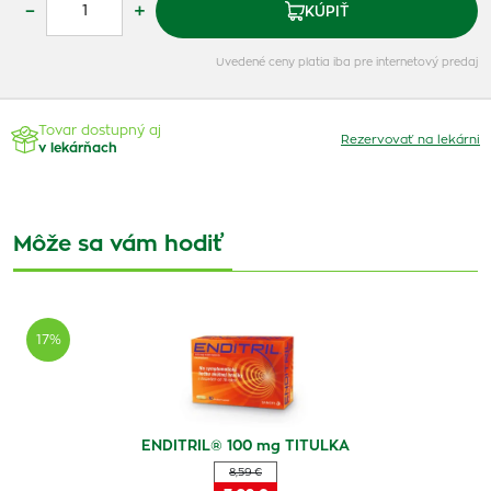
–
+
KÚPIŤ
Uvedené ceny platia iba pre internetový predaj
Tovar dostupný aj
Rezervovať na lekárni
v lekárňach
Môže sa vám hodiť
17%
ENDITRIL® 100 mg TITULKA
8,59 €