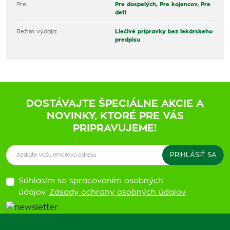
Pre:
Pre dospelých,
Pre kojencov,
Pre
deti
Režim výdaja:
Liečivé prípravky bez lekárskeho
predpisu
DOSTÁVAJTE ŠPECIÁLNE AKCIE A
NOVINKY, KTORÉ PRE VÁS
PRIPRAVUJEME!
Súhlasím so spracovaním osobných
údajov.
Zásady ochrany osobných údajov
.