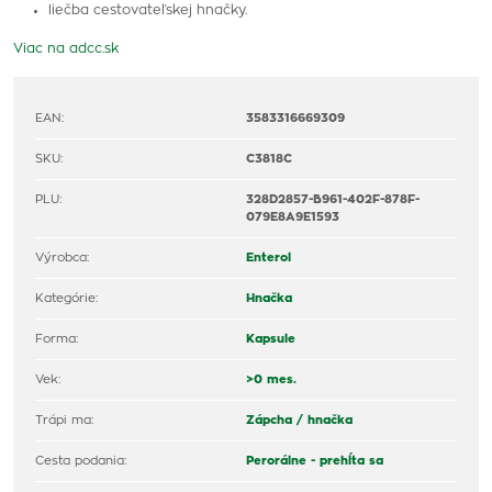
liečba cestovateľskej hnačky.
Viac na adcc.sk
EAN:
3583316669309
SKU:
C3818C
PLU:
328D2857-B961-402F-878F-
079E8A9E1593
Výrobca:
Enterol
Kategórie:
Hnačka
Forma:
Kapsule
Vek:
>0 mes.
Trápi ma:
Zápcha / hnačka
Cesta podania:
Perorálne - prehĺta sa