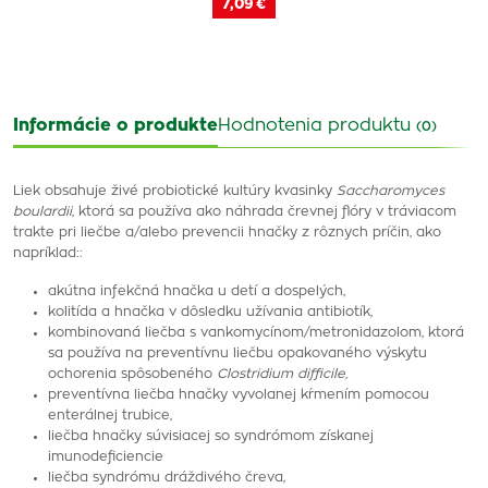
7,09 €
Informácie o produkte
Hodnotenia produktu
(0)
Liek obsahuje živé probiotické kultúry kvasinky
Saccharomyces
boulardii
, ktorá sa používa ako náhrada črevnej flóry v tráviacom
trakte pri liečbe a/alebo prevencii hnačky z rôznych príčin, ako
napríklad::
akútna infekčná hnačka u detí a dospelých,
kolitída a hnačka v dôsledku užívania antibiotík,
kombinovaná liečba s vankomycínom/metronidazolom, ktorá
sa používa na preventívnu liečbu opakovaného výskytu
ochorenia spôsobeného
Clostridium difficile,
preventívna liečba hnačky vyvolanej kŕmením pomocou
enterálnej trubice,
liečba hnačky súvisiacej so syndrómom získanej
imunodeficiencie
liečba syndrómu dráždivého čreva,