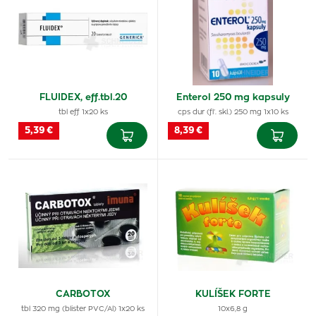
FLUIDEX, eff.tbl.20
Enterol 250 mg kapsuly
tbl eff 1x20 ks
cps dur (fľ. skl.) 250 mg 1x10 ks
5,39 €
8,39 €
CARBOTOX
KULÍŠEK FORTE
tbl 320 mg (blister PVC/Al) 1x20 ks
10x6,8 g