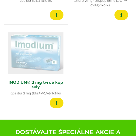
cps dur (blis.) 1x10 ks
tbl oro 2 mg (blis.papier/PET/Al/PV
C/PA) 1x6 ks
IMODIUM® 2 mg tvrdé kap
suly
cps dur 2 mg (blis.PVC/Al) 1x8 ks
DOSTÁVAJTE ŠPECIÁLNE AKCIE A