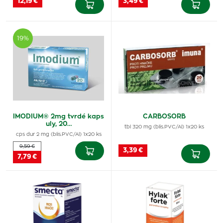
12,19 €
3,49 €
19%
IMODIUM® 2mg tvrdé kaps
CARBOSORB
uly, 20…
tbl 320 mg (blis.PVC/Al) 1x20 ks
cps dur 2 mg (blis.PVC/Al) 1x20 ks
9,59 €
3,39 €
7,79 €