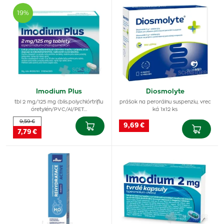
19%
Imodium Plus
Diosmolyte
tbl 2 mg/125 mg (blis.polychlórtriflu
prášok na perorálnu suspenziu, vrec
óretylén/PVC/Al/PET…
ká 1x12 ks
9,59 €
9,69 €
7,79 €