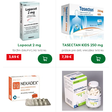
Lopacut 2 mg
TASECTAN KIDS 250 mg
tbl flm (blis.PVC/Al) 1x10 ks
prášok pre deti, vrecúška 1x10 ks
3,69 €
7,39 €