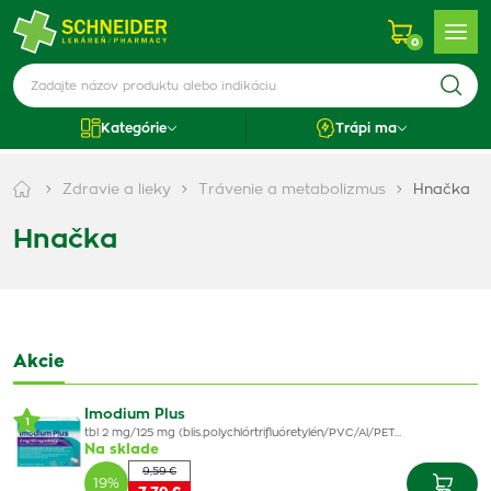
0
Kategórie
Trápi ma
Zdravie a lieky
Trávenie a metabolizmus
Hnačka
Hnačka
Akcie
Imodium Plus
1
tbl 2 mg/125 mg (blis.polychlórtrifluóretylén/PVC/Al/PET…
Na sklade
9,59 €
19%