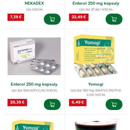
NEKADEX
Enterol 250 mg kapsuly
cps 1x20 ks
cps dur (fľ.skl.) 1x50 ks
7,39 €
22,49 €
Enterol 250 mg kapsuly
Yomogi
cps dur (blis.Al/PVC/Al) 1x30 ks
cps dur 250 mg (blis.PVC/PE/PVD
C/Al) 1x10 ks
20,39 €
6,49 €