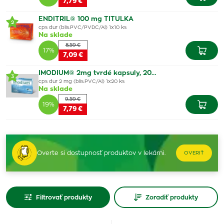
7,79 €
ENDITRIL® 100 mg TITULKA
2
cps dur (blis.PVC/PVDC/Al) 1x10 ks
Na sklade
8,59 €
17%
7,09 €
IMODIUM® 2mg tvrdé kapsuly, 20…
3
cps dur 2 mg (blis.PVC/Al) 1x20 ks
Na sklade
9,59 €
19%
7,79 €
Overte si dostupnosť produktov v lekárni.
OVERIŤ
Filtrovať produkty
Zoradiť produkty