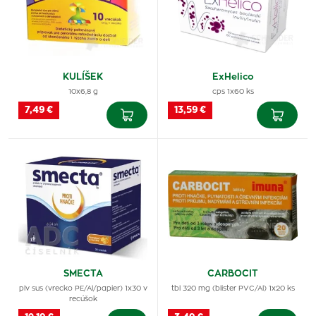
KULÍŠEK
ExHelico
10x6,8 g
cps 1x60 ks
7,49 €
13,59 €
SMECTA
CARBOCIT
plv sus (vrecko PE/Al/papier) 1x30 v
tbl 320 mg (blister PVC/Al) 1x20 ks
recúšok