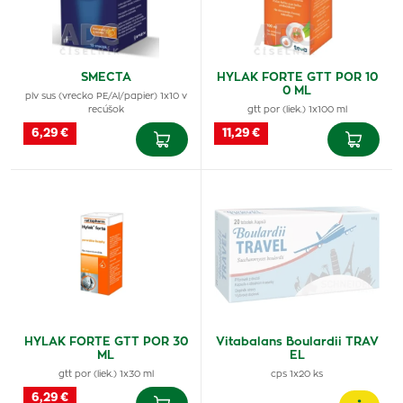
SMECTA
HYLAK FORTE GTT POR 10
0 ML
plv sus (vrecko PE/Al/papier) 1x10 v
recúšok
gtt por (liek.) 1x100 ml
6,29 €
11,29 €
HYLAK FORTE GTT POR 30
Vitabalans Boulardii TRAV
ML
EL
gtt por (liek.) 1x30 ml
cps 1x20 ks
6,29 €