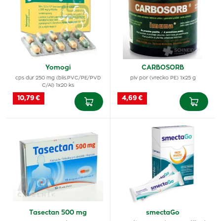
Yomogi
CARBOSORB
cps dur 250 mg (blis.PVC/PE/PVD
plv por (vrecko PE) 1x25 g
C/Al) 1x20 ks
10,79 €
4,69 €
Tasectan 500 mg
smectaGo