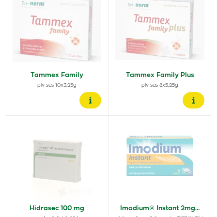
Tammex Family
Tammex Family Plus
plv sus 10x3,25g
plv sus 8x5,25g
Hidrasec 100 mg
Imodium® Instant 2mg…