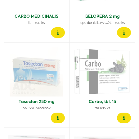
CARBO MEDICINALIS
BELOPERA 2 mg
tbl 1x20 ks
cps dur (blis.PVC/Al) 1x20 ks
Tasectan 250 mg
Carbo, tbl. 15
plv 1x20 vrecušok
tbl 1x15 ks