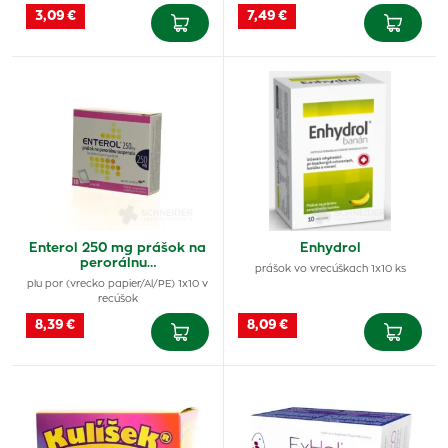
3,09 €
7,49 €
Enterol 250 mg prášok na
Enhydrol
perorálnu…
prášok vo vrecúškach 1x10 ks
plu por (vrecko papier/Al/PE) 1x10 v
recúšok
8,39 €
8,09 €