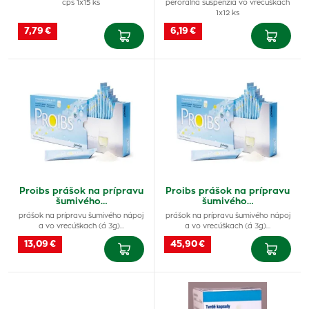
cps 1x15 ks
perorálna suspenzia vo vrecúškach
1x12 ks
7,79 €
6,19 €
Proibs prášok na prípravu
Proibs prášok na prípravu
šumivého…
šumivého…
prášok na prípravu šumivého nápoj
prášok na prípravu šumivého nápoj
a vo vrecúškach (á 3g)…
a vo vrecúškach (á 3g)…
13,09 €
45,90 €