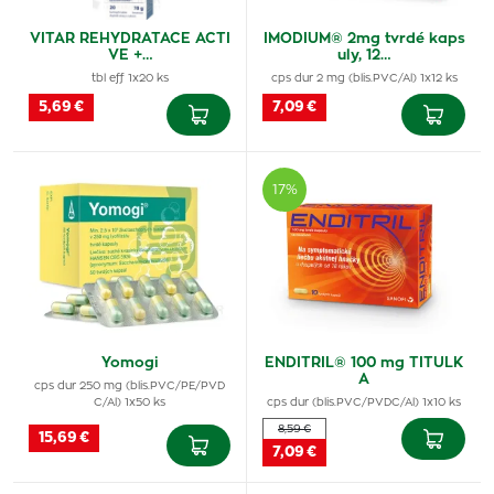
VITAR REHYDRATACE ACTI
IMODIUM® 2mg tvrdé kaps
VE +…
uly, 12…
tbl eff 1x20 ks
cps dur 2 mg (blis.PVC/Al) 1x12 ks
5,69 €
7,09 €
17%
Yomogi
ENDITRIL® 100 mg TITULK
A
cps dur 250 mg (blis.PVC/PE/PVD
C/Al) 1x50 ks
cps dur (blis.PVC/PVDC/Al) 1x10 ks
8,59 €
15,69 €
7,09 €