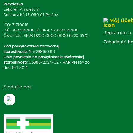
Prevádzka
Lekáreň Amuletum
Sabinovská 15, 080 01 Prešov
Môj účet
IČO: 31710018
DIČ: 2020547100, IČ DPH: SK2020547100
Registrácia a 
Číslo účtu: SK28 0200 0000 0000 6720 6572
Zabudnuté he
Kód poskytovateľa zdravotnej
starostlivosti
:
N57298160301
Číslo povolenia na poskytovanie lekárenskej
starostlivosti
:
03886/2024/OZ - HAR Prešov zo
dňa 16.1.2024
Sledujte nás