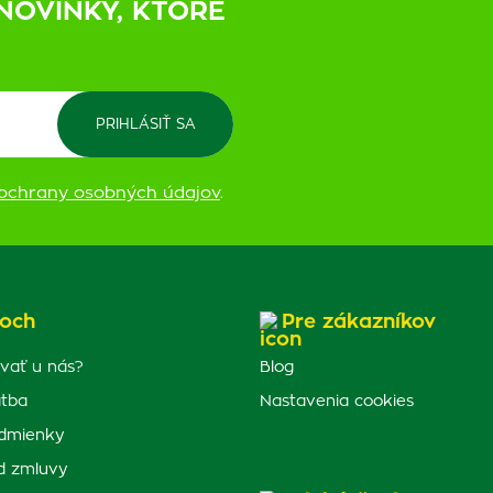
NOVINKY, KTORÉ
ochrany osobných údajov
.
och
Pre zákazníkov
vať u nás?
Blog
atba
Nastavenia cookies
dmienky
d zmluvy