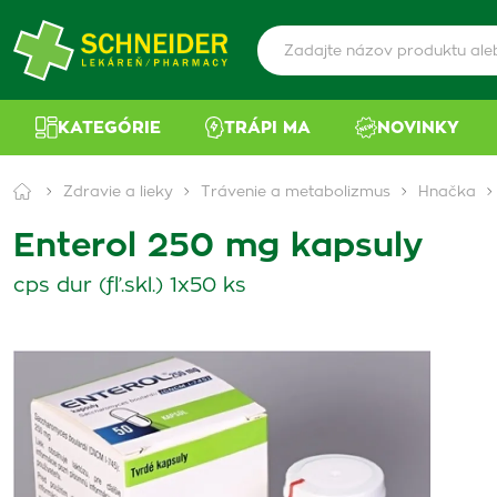
KATEGÓRIE
TRÁPI MA
NOVINKY
Zdravie a lieky
Trávenie a metabolizmus
Hnačka
Enterol 250 mg kapsuly
cps dur (fľ.skl.) 1x50 ks