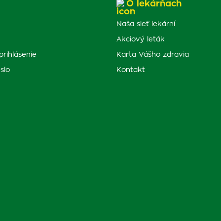
O lekárňach
Naša sieť lekární
Akciový leták
prihlásenie
Karta Vášho zdravia
slo
Kontakt