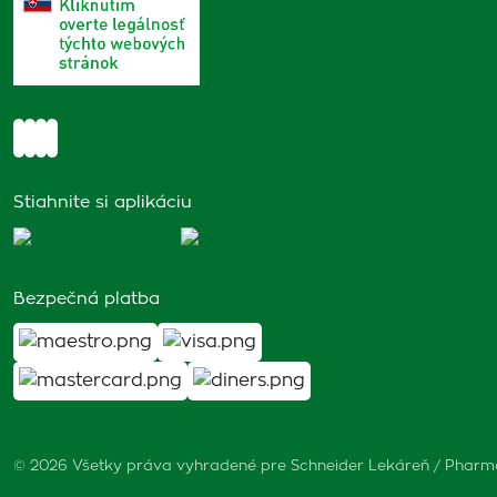
Stiahnite si aplikáciu
Bezpečná platba
© 2026 Všetky práva vyhradené pre Schneider Lekáreň / Phar