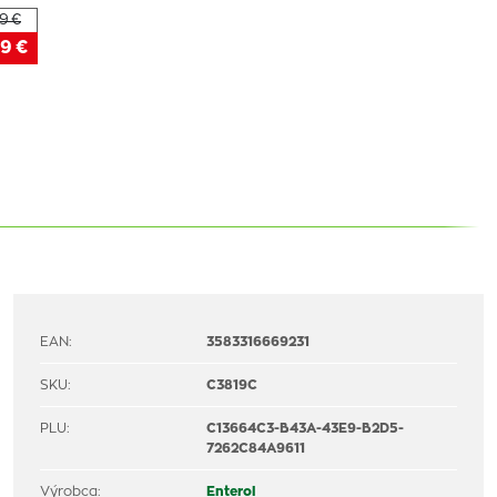
9 €
9 €
EAN:
3583316669231
SKU:
C3819C
PLU:
C13664C3-B43A-43E9-B2D5-
7262C84A9611
Výrobca:
Enterol