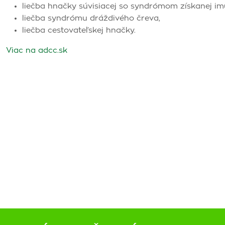
liečba hnačky súvisiacej so syndrómom získanej im
liečba syndrómu dráždivého čreva,
liečba cestovateľskej hnačky.
Viac na adcc.sk