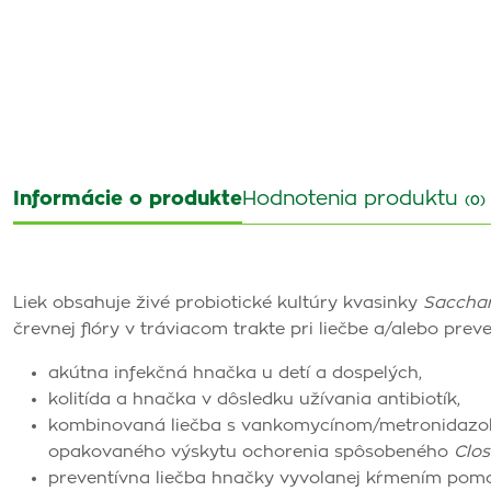
Informácie o produkte
Hodnotenia produktu
(0)
Liek obsahuje živé probiotické kultúry kvasinky
Sacchar
črevnej flóry v tráviacom trakte pri liečbe a/alebo preve
akútna infekčná hnačka u detí a dospelých,
kolitída a hnačka v dôsledku užívania antibiotík,
kombinovaná liečba s vankomycínom/metronidazolo
opakovaného výskytu ochorenia spôsobeného
Clos
preventívna liečba hnačky vyvolanej kŕmením pomoc