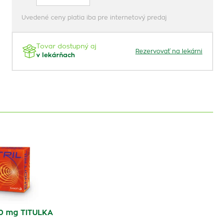
Uvedené ceny platia iba pre internetový predaj
Tovar dostupný aj
Rezervovať na lekárni
v lekárňach
0 mg TITULKA