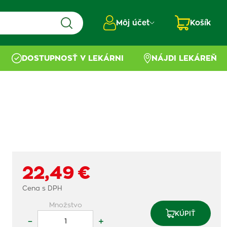
Môj účet
Košík
DOSTUPNOSŤ V LEKÁRNI
NÁJDI LEKÁREŇ
22,49 €
Cena s DPH
Množstvo
KÚPIŤ
–
+