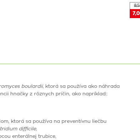
8,5
7,0
omyces boulardii
, ktorá sa používa ako náhrada
ncii hnačky z rôznych príčin, ako napríklad::
m, ktorá sa používa na preventívnu liečbu
tridium difficile,
ou enterálnej trubice,