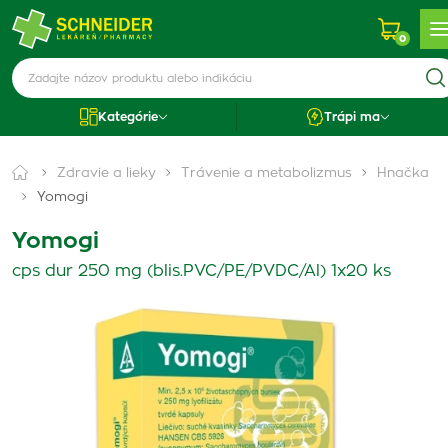
0
Kategórie
Trápi ma
Zdravie a lieky
Trávenie a metabolizmus
Hnačka
Yomogi
Yomogi
cps dur 250 mg (blis.PVC/PE/PVDC/Al) 1x20 ks