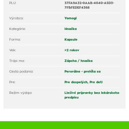
PLU:
37FA9A32-0AAB-4040-A5D3-
7FBFEDEF4368
Výrobca:
Yomogi
Kategórie:
Hnačka
Forma:
Kapsule
Vek:
>2 rokov
Trápi ma:
Zápcha / hnačka
Cesta podania:
Perorálne - prehĺta sa
Pre:
Pre dospelých,
Pre deti
Režim výdaja:
Liečivé prípravky bez lekárskeho
predpisu