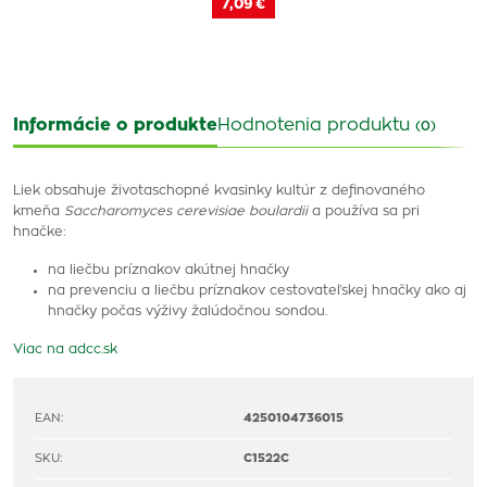
7,09 €
Informácie o produkte
Hodnotenia produktu
(0)
Liek obsahuje životaschopné kvasinky kultúr z definovaného
kmeňa
Saccharomyces cerevisiae boulardii
a používa sa pri
hnačke:
na liečbu príznakov akútnej hnačky
na prevenciu a liečbu príznakov cestovateľskej hnačky ako aj
hnačky počas výživy žalúdočnou sondou.
Viac na adcc.sk
EAN:
4250104736015
SKU:
C1522C