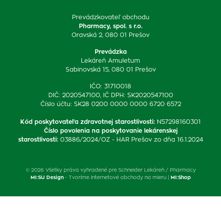
Prevádzkovateľ obchodu
Pharmacy, spol. s r.o.
Oravská 2, 080 01 Prešov
Prevádzka
Lekáreň Amuletum
Sabinovská 15, 080 01 Prešov
IČO: 31710018
DIČ: 2020547100, IČ DPH: SK2020547100
Číslo účtu: SK28 0200 0000 0000 6720 6572
Kód poskytovateľa zdravotnej starostlivosti
:
N57298160301
Číslo povolenia na poskytovanie lekárenskej
starostlivosti
:
03886/2024/OZ - HAR Prešov zo dňa 16.1.2024
© 2026 Všetky práva vyhradené pre Schneider Lekáreň / Pharmacy
MI:SU Design
- Tvoríme internetové obchody na mieru |
MI:Shop