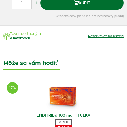
–
+
KÚPIŤ
Uvedené ceny platia iba pre internetový predaj
Tovar dostupný aj
Rezervovať na lekárni
v lekárňach
Môže sa vám hodiť
17%
ENDITRIL® 100 mg TITULKA
8,59 €