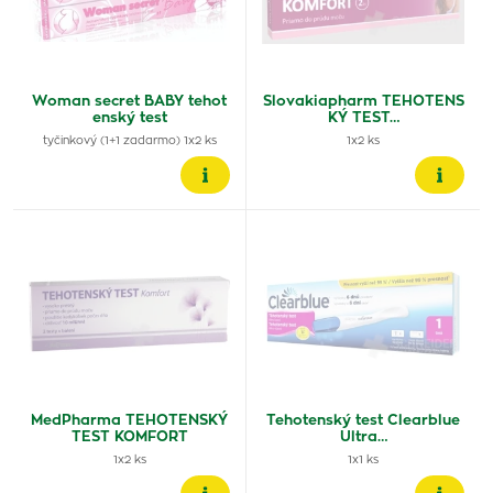
Woman secret BABY tehot
Slovakiapharm TEHOTENS
enský test
KÝ TEST…
tyčinkový (1+1 zadarmo) 1x2 ks
1x2 ks
MedPharma TEHOTENSKÝ
Tehotenský test Clearblue
TEST KOMFORT
Ultra…
1x2 ks
1x1 ks