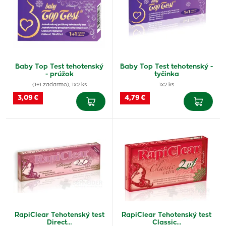
Baby Top Test tehotenský
Baby Top Test tehotenský -
- prúžok
tyčinka
(1+1 zadarmo), 1x2 ks
1x2 ks
3,09 €
4,79 €
RapiClear Tehotenský test
RapiClear Tehotenský test
Direct…
Classic…