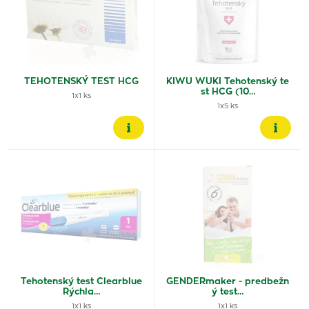
TEHOTENSKÝ TEST HCG
KIWU WUKI Tehotenský te
st HCG (10…
1x1 ks
1x5 ks
Tehotenský test Clearblue
GENDERmaker - predbežn
Rýchla…
ý test…
1x1 ks
1x1 ks