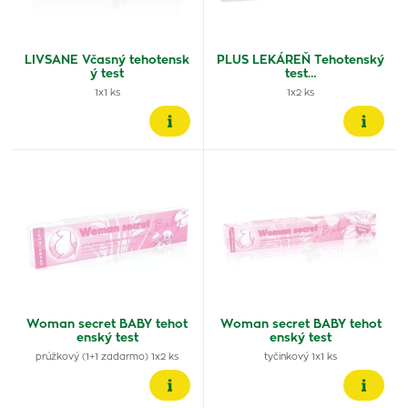
LIVSANE Včasný tehotensk
PLUS LEKÁREŇ Tehotenský
ý test
test…
1x1 ks
1x2 ks
Woman secret BABY tehot
Woman secret BABY tehot
enský test
enský test
prúžkový (1+1 zadarmo) 1x2 ks
tyčinkový 1x1 ks