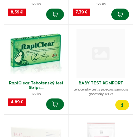
1x2 ks
1x2 ks
8,59 €
7,39 €
RapiClear Tehotenský test
BABY TEST KOMFORT
Strips…
tehotenský test s pipetou, samodia
1x2 ks
gnostický 1x1 ks
4,89 €