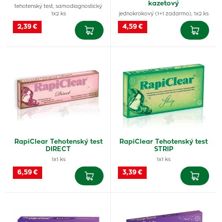
kazetový
tehotenský test, samodiagnostický
1x2 ks
jednokrokový (1+1 zadarmo), 1x2 ks
2,39 €
4,59 €
RapiClear Tehotenský test
RapiClear Tehotenský test
DIRECT
STRIP
1x1 ks
1x1 ks
6,59 €
3,39 €