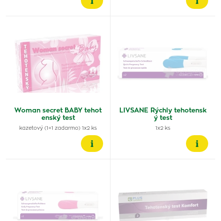
Woman secret BABY tehot
LIVSANE Rýchly tehotensk
enský test
ý test
kazetový (1+1 zadarmo) 1x2 ks
1x2 ks