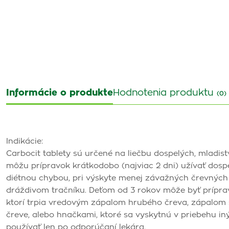
Informácie o produkte
Hodnotenia produktu
(0)
Indikácie:
Carbocit tablety sú určené na liečbu dospelých, mladist
môžu prípravok krátkodobo (najviac 2 dni) užívať dosp
diétnou chybou, pri výskyte menej závažných črevných 
dráždivom tračníku. Deťom od 3 rokov môže byť príprav
ktorí trpia vredovým zápalom hrubého čreva, zápalom
čreve, alebo hnačkami, ktoré sa vyskytnú v priebehu i
používať len po odporúčaní lekára.