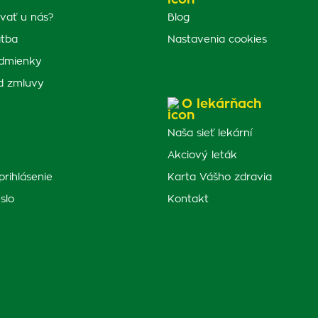
vať u nás?
Blog
atba
Nastavenia cookies
dmienky
d zmluvy
O lekárňach
Naša sieť lekární
Akciový leták
prihlásenie
Karta Vášho zdravia
slo
Kontakt