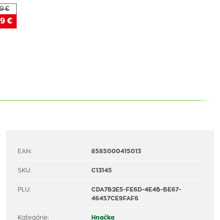
9 €
9 €
EAN:
8585000415013
SKU:
C13145
PLU:
CDA7B2E5-FE6D-4E4B-BE67-
46457CE9FAF6
Kategórie:
Hnačka