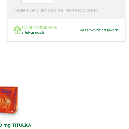
Uvedené ceny platia iba pre internetový predaj
Tovar dostupný aj
Rezervovať na lekárni
v lekárňach
0 mg TITULKA