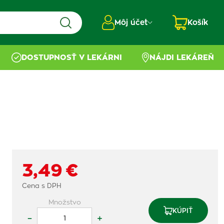
Môj účet
Košík
DOSTUPNOSŤ V LEKÁRNI
NÁJDI LEKÁREŇ
3,49 €
Cena s DPH
Množstvo
KÚPIŤ
–
+