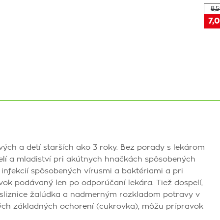
8,5
7,0
vých a detí starších ako 3 roky. Bez porady s lekárom
elí a mladiství pri akútnych hnačkách spôsobených
infekcií spôsobených vírusmi a baktériami a pri
ok podávaný len po odporúčaní lekára. Tiež dospelí,
 sliznice žalúdka a nadmerným rozkladom potravy v
ných základných ochorení (cukrovka), môžu prípravok