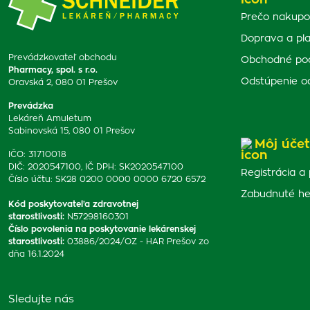
Prečo nakupo
Doprava a pl
Prevádzkovateľ obchodu
Obchodné po
Pharmacy, spol. s r.o.
Odstúpenie o
Oravská 2, 080 01 Prešov
Prevádzka
Lekáreň Amuletum
Sabinovská 15, 080 01 Prešov
Môj účet
IČO: 31710018
DIČ: 2020547100, IČ DPH: SK2020547100
Registrácia a 
Číslo účtu: SK28 0200 0000 0000 6720 6572
Zabudnuté he
Kód poskytovateľa zdravotnej
starostlivosti
:
N57298160301
Číslo povolenia na poskytovanie lekárenskej
starostlivosti
:
03886/2024/OZ - HAR Prešov zo
dňa 16.1.2024
Sledujte nás